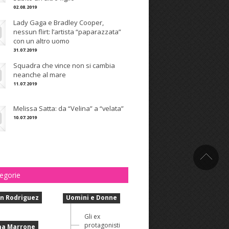
02.08.2019
Lady Gaga e Bradley Cooper,
nessun flirt: l’artista “paparazzata”
con un altro uomo
31.07.2019
Squadra che vince non si cambia
neanche al mare
11.07.2019
Melissa Satta: da “Velina” a “velata”
10.07.2019
egorie
n Rodriguez
Uomini e Donne
Gli ex
protagonisti
a Marrone