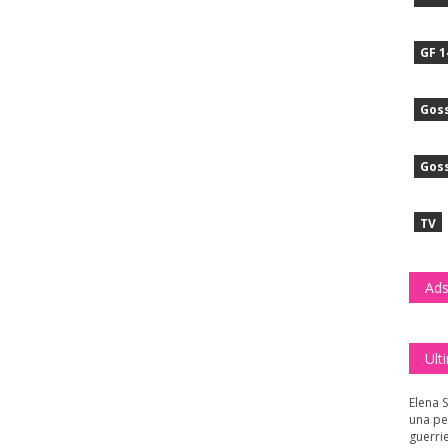
GF 1
Goss
Goss
TV
Ads
Ult
Elena S
una pe
guerri