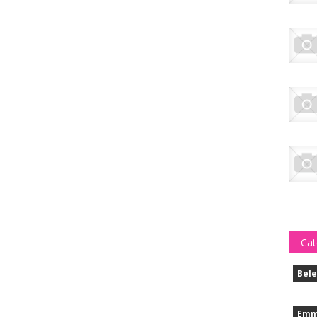
Cat
Bele
Emm