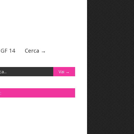
GF 14
Cerca →
: