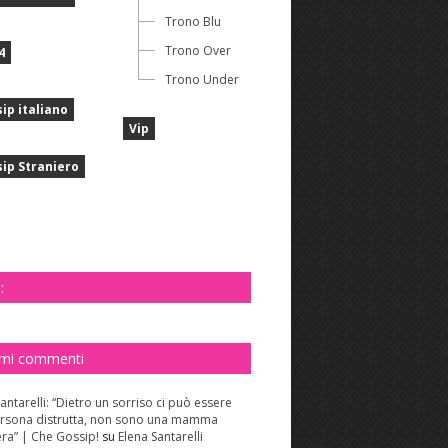
Trono Blu
Trono Over
4
Trono Under
ip italiano
Vip
ip Straniero
:
imi commenti
antarelli: “Dietro un sorriso ci può essere
rsona distrutta, non sono una mamma
era” | Che Gossip!
su
Elena Santarelli