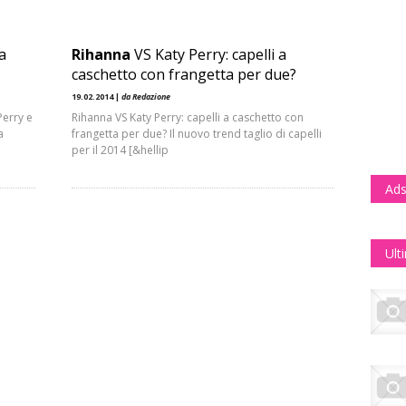
a
Rihanna
VS Katy Perry: capelli a
caschetto con frangetta per due?
19.02.2014 |
da Redazione
Perry e
Rihanna VS Katy Perry: capelli a caschetto con
a
frangetta per due? Il nuovo trend taglio di capelli
per il 2014 [&hellip
Ads
Ult