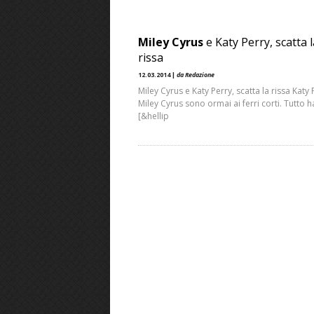
Miley Cyrus
e Katy Perry, scatta l
rissa
12.03.2014 |
da Redazione
Miley Cyrus e Katy Perry, scatta la rissa Katy 
Miley Cyrus sono ormai ai ferri corti. Tutto h
[&hellip