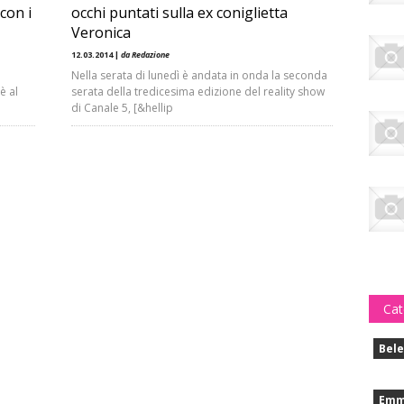
con i
occhi puntati sulla ex coniglietta
Veronica
12.03.2014 |
da Redazione
Nella serata di lunedì è andata in onda la seconda
è al
serata della tredicesima edizione del reality show
di Canale 5, [&hellip
Cat
Bele
Emm