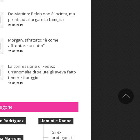
De Martino: Belen non è incinta, ma
pronti ad allargare la famiglia
26.06.2019
Morgan, sfrattato: “è come
affrontare un lutto”
25.06.2019
La confessione di Fedez:
un’anomalia di salute gli aveva fatto
temere il peggio
19.06.2019
egorie
n Rodriguez
Uomini e Donne
Gli ex
protagonisti
a Marrone