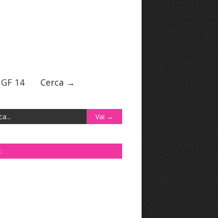
GF 14
Cerca →
: