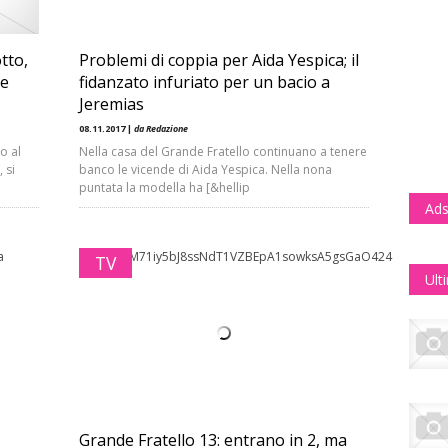
tto,
Problemi di coppia per Aida Yespica; il
te
fidanzato infuriato per un bacio a
Jeremias
08.11.2017 |
da Redazione
o al
Nella casa del Grande Fratello continuano a tenere
 si
banco le vicende di Aida Yespica. Nella nona
puntata la modella ha [&hellip
Ads
TV
Ult
Grande Fratello 13: entrano in 2, ma