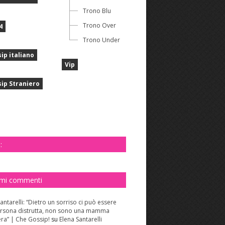
Trono Blu
Trono Over
4
Trono Under
ip italiano
Vip
ip Straniero
:
imi commenti
antarelli: “Dietro un sorriso ci può essere
rsona distrutta, non sono una mamma
era” | Che Gossip!
su
Elena Santarelli