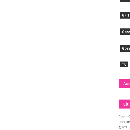
GF 1
Goss
Goss
TV
Ads
Ult
Elena S
una pe
guerri