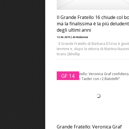
Il Grande Fratello 16 chiude col bo
ma la finalissima è la più deluden
degli ultimi anni
12.06.2019 |
da Redazione
Il Grande Fratello di Barbara D’Urso è giunt
termine e, dopo la vittoria di Martina Nasoni,
tirano [&hellip
GF 14
Grande Fratello: Veronica Graf