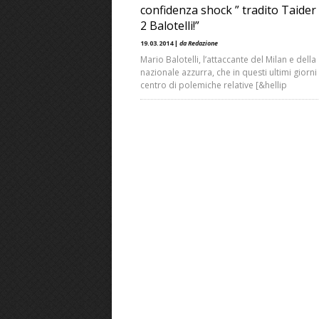
confidenza shock ” tradito Taider 
2 Balotelli!”
19.03.2014 |
da Redazione
Mario Balotelli, l’attaccante del Milan e della
nazionale azzurra, che in questi ultimi giorni 
centro di polemiche relative [&hellip