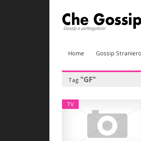
Home
Gossip Stranier
"GF"
Tag
TV