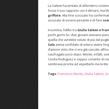
La Salemi ha tentato di difendersi sost
fosse il suo rapporto con il denaro, ma M
griffate
. Alla fine scocciato ha confermat
accusato di essere pesante e di fare
sce
Insomma, l’idillio tra
Giulia Salemi e Fr
pochi giorni fa i due giovani avevano pass
quella che avrebbe voluto di più dal pugl
Sala
aveva confidato di volersi vivere l’es
d’amore visto che ci era già cascato all’Iso
naufragato poco dopo. Monte, infatti, se
Cecilia Rodriguez e seppur convinto di n
sembrava pronta ad aspettarlo ma la lite 
Tags:
Francesco Monte
,
Giulia Salemi
,
Gr