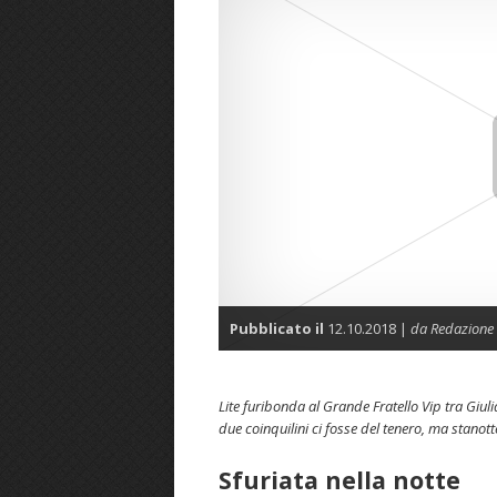
Pubblicato il
12.10.2018 |
da Redazione
Lite furibonda al Grande Fratello Vip tra Giul
due coinquilini ci fosse del tenero, ma stano
Sfuriata nella notte