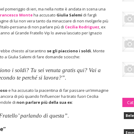
nel pomeriggio di ieri, ma nella notte è andata in scena una
Francesco Monte
ha accusato
Giulia Salemi
di fargli
ne di lui non vera tanto da minacciare di non rivolgerle più
l’italo-persiana di non parlare più di
Cecilia Rodriguez
, ex
 anno al Grande Fratello Vip lo aveva lasciato per Ignazio
rebbe chiesto al tarantino
se gli piacciono i soldi.
Monte
ato a Giulia Salemi di fare domande sciocche:
ono i soldi? Tu sei venuta gratis qui? Vai a
econdo te perché si lavora?”.
ioso
e ha accusato la piacentina di far passare un’immagine
to ancora di più quando l’influencer ha tirato fuori Cecilia
Cat
endole di
non parlare più della sua ex
:
Fratello’ parlando di questa”.
Bele
te”
Emm