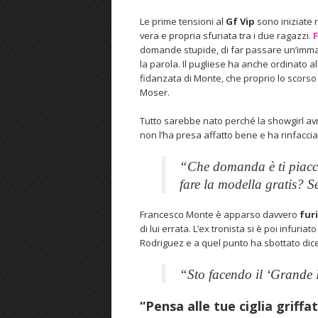
Le prime tensioni al
Gf Vip
sono iniziate 
vera e propria sfuriata tra i due ragazzi.
domande stupide, di far passare un’immagi
la parola. Il pugliese ha anche ordinato al
fidanzata di Monte, che proprio lo scorso
Moser.
Tutto sarebbe nato perché la showgirl av
non l’ha presa affatto bene e ha rinfacci
“Che domanda è ti piacci
fare la modella gratis? S
Francesco Monte è apparso davvero
fur
di lui errata. L’ex tronista si è poi infuria
Rodriguez e a quel punto ha sbottato dic
“Sto facendo il ‘Grande 
“Pensa alle tue ciglia griffa