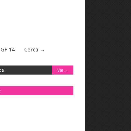
GF 14
Cerca →
: