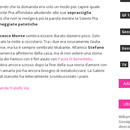
enendo che la domanda era solo un modo per capire quale
onte l’ha affondata alludendo alle sue
sopracciglia
GF 1
o che non le rivolgerà più la parola mentre la Salemi l’ha
neggiate patetiche
.
Goss
ancesco Monte
sembra essere durato davvero poco. Solo
ato la notte a coccolarsi. Tra i due era sicuramente Giulia
iese, ma lui è sempre sembrato titubante. All’amico
Stefano
Goss
perienza all’interno della casa, ma di non volere una storia
la dei Famosi con il flirt avuto con
Paola Di Benedetto
,
mbra ancora scosso dopo la fine della sua storia d’amore con
TV
on amarla più ha ancora bisogno di metabolizzare. La Salemi
di stanotte ha letteralmente scombussolato i piani.
Ads
ande Fratello Vip
Ult
Willia
Gossip
divorzi