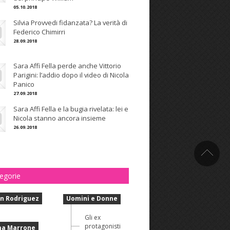
05.10.2018
Silvia Provvedi fidanzata? La verità di
Federico Chimirri
28.09.2018
Sara Affi Fella perde anche Vittorio
Parigini: l’addio dopo il video di Nicola
Panico
27.09.2018
Sara Affi Fella e la bugia rivelata: lei e
Nicola stanno ancora insieme
26.09.2018
egorie
n Rodriguez
Uomini e Donne
Gli ex
protagonisti
a Marrone