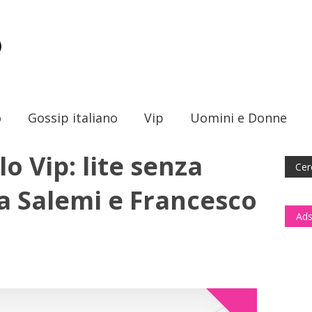
o
Gossip italiano
Vip
Uomini e Donne
o Vip: lite senza
ia Salemi e Francesco
Ads
TV