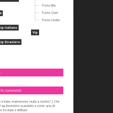
Trono Blu
Trono Over
4
Trono Under
ip italiano
Vip
ip Straniero
:
imi commenti
m e Kate, matrimonio reale a rischio? | Che
!
su
Ennesimo scandalo a corte: aria di
o tra Kate e William