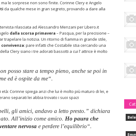
e, ma le sorprese non sono finite. Corinne Clery e Angelo
ti
da qualche mese in gran segreto, provando a dare alla
 intervista rilasciata ad Alessandro Menzani per Libero.it
ngelo
dalla scorsa primavera
– Pasqua, per la precisione –
trapelare la notizia. Un ritorno di fiamma in grande stile,
a
convivenza
: pare infatti che Costabile stia cercando una
della Clery siano i tre adorati bassotti a cui l’ attrice è molto
on posso stare a tempo pieno, anche se poi in
eme ed è ospite da me
“.
i età: Corinne spiega anzi che lui è molto più maturo di lei, e
 erano separati lei abbia trovato i suoi spazi
Cat
elli, gli amici, andavo a letto presto.
” dichiara
Bele
nato. All’inizio come amico.
Ho paura che
ventare nervosa
e perdere l’equilibrio
“.
Emm