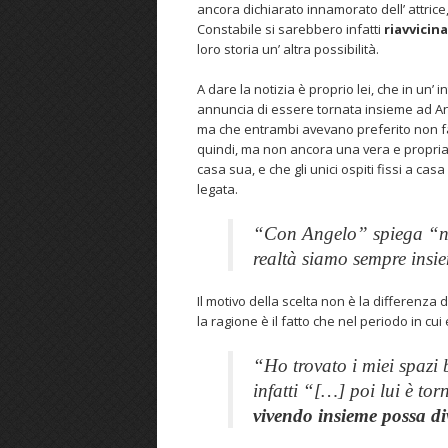
ancora dichiarato innamorato dell’ attric
Constabile si sarebbero infatti
riavvicina
loro storia un’ altra possibilità.
A dare la notizia è proprio lei, che in un’
annuncia di essere tornata insieme ad A
ma che entrambi avevano preferito non far 
quindi, ma non ancora una vera e propri
casa sua, e che gli unici ospiti fissi a casa 
legata.
“
Con Angelo
” spiega “
n
realtà siamo sempre insi
Il motivo della scelta non è la differenza d
la ragione è il fatto che nel periodo in cui
“
Ho trovato i miei spazi b
infatti “
[…] poi lui è tor
vivendo insieme possa di