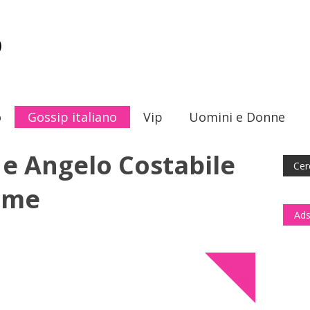
o
Gossip italiano
Vip
Uomini e Donne
 e Angelo Costabile
ieme
Ads
Gossip italiano