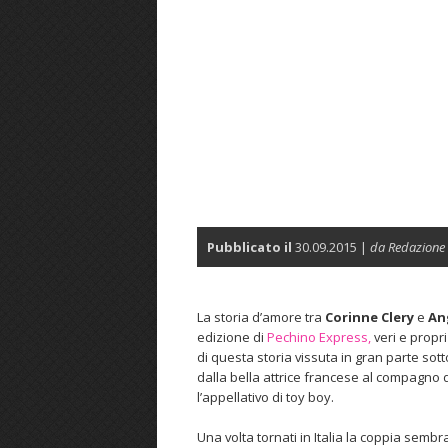
Pubblicato il
30.09.2015 |
da Redazione
La storia d’amore tra
Corinne Clery
e
An
edizione di
Pechino Express,
veri e propri
di questa storia vissuta in gran parte sotto i
dalla bella attrice francese al compagno d
l’appellativo di toy boy.
Una volta tornati in Italia la coppia semb