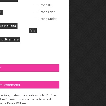
Trono Blu
Trono Over
4
Trono Under
ip italiano
Vip
ip Straniero
:
imi commenti
m e Kate, matrimonio reale a rischio? | Che
!
su
Ennesimo scandalo a corte: aria di
o tra Kate e William