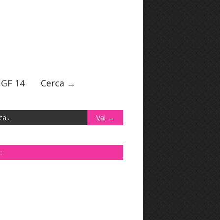
GF 14
Cerca →
: