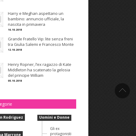
Harry e Meghan aspettano un
bambino: annuncio ufficiale, la
nascita in primavera
16.10.2018
Grande Fratello Vip: lite senza freni
tra Giulia Salemi e Francesco Monte
12.10.2018
Henry Ropner, l’ex ragazzo di Kate
Middleton ha scatenato la gelosia
del principe William
05.10.2018
egorie
n Rodriguez
Uomini e Donne
Gli ex
protagonisti
a Marrone