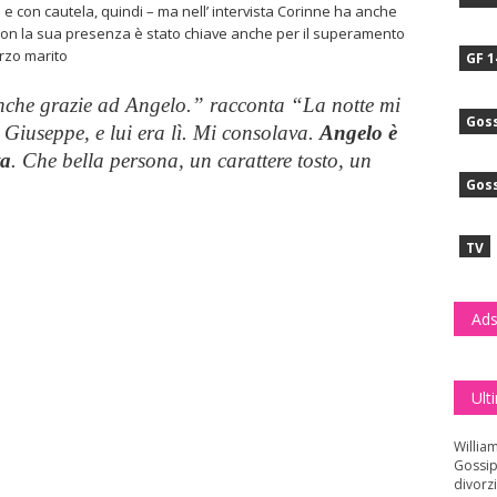
e con cautela, quindi – ma nell’ intervista Corinne ha anche
con la sua presenza è stato chiave anche per il superamento
erzo marito
GF 1
anche grazie ad Angelo.
” racconta “
La notte mi
Goss
Giuseppe, e lui era lì. Mi consolava.
Angelo è
ta
. Che bella persona, un carattere tosto, un
Goss
TV
Ads
Ult
Willia
Gossip
divorzi